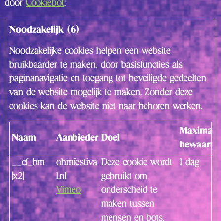
door
Cookiebot
:
Noodzakelijk (6)
Noodzakelijke cookies helpen een website
bruikbaarder te maken, door basisfuncties als
paginanavigatie en toegang tot beveiligde gedeelten
van de website mogelijk te maken. Zonder deze
cookies kan de website niet naar behoren werken.
Maximale
Naam
Aanbieder
Doel
bewaarter
__cf_bm
ohmfestiva
Deze cookie wordt
1 dag
[x2]
l.nl
gebruikt om
Vimeo
onderscheid te
maken tussen
mensen en bots.