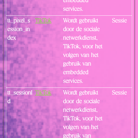
embedded
services.
tt_pixel_s
TikTok
Wordt gebruikt
Sessie
ession_in
door de sociale
dex
netwerkdienst,
TikTok, voor het
volgen van het
gebruik van
embedded
services.
tt_sessionI
TikTok
Wordt gebruikt
Sessie
d
door de sociale
netwerkdienst,
TikTok, voor het
volgen van het
gebruik van