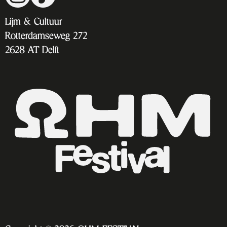
Ga
Go
naar
to
Lijm & Cultuur
Instagram
TikTok
Rotterdamseweg 272
2628 AT Delft