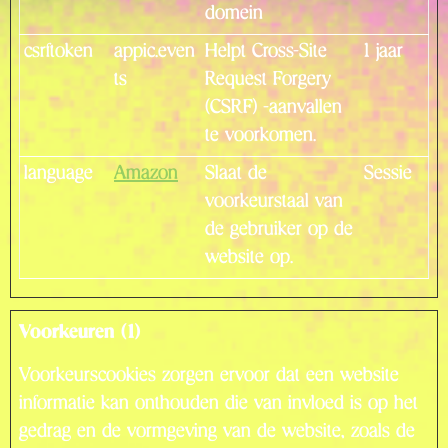
domein
csrftoken
appic.even
Helpt Cross-Site
1 jaar
ts
Request Forgery
(CSRF) -aanvallen
te voorkomen.
language
Amazon
Slaat de
Sessie
voorkeurstaal van
de gebruiker op de
website op.
Voorkeuren (1)
Voorkeurscookies zorgen ervoor dat een website
informatie kan onthouden die van invloed is op het
gedrag en de vormgeving van de website, zoals de