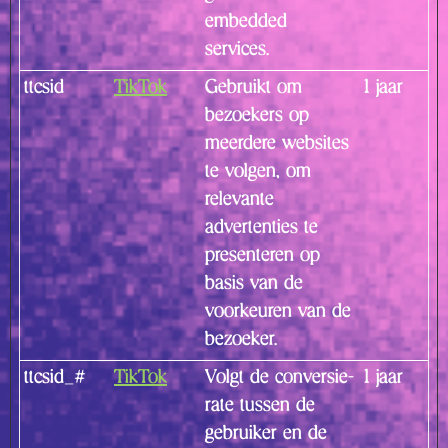
embedded
services.
ttcsid
TikTok
Gebruikt om
1 jaar
bezoekers op
meerdere websites
te volgen, om
relevante
advertenties te
presenteren op
basis van de
voorkeuren van de
bezoeker.
ttcsid_#
TikTok
Volgt de conversie-
1 jaar
rate tussen de
gebruiker en de