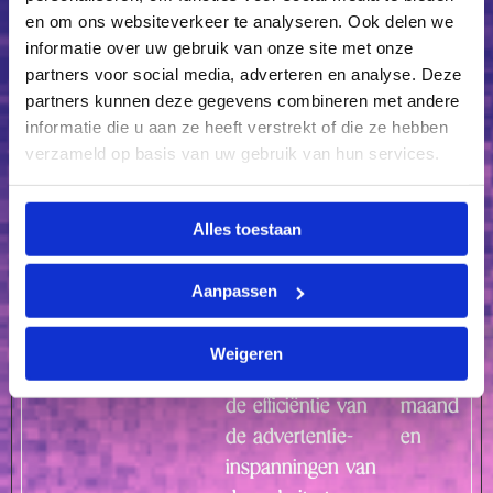
en om ons websiteverkeer te analyseren. Ook delen we
_ga_# [x2]
Google
Gebruikt om
2 jaar
informatie over uw gebruik van onze site met onze
gegevens naar
partners voor social media, adverteren en analyse. Deze
Google Analytics te
partners kunnen deze gegevens combineren met andere
verzenden over het
informatie die u aan ze heeft verstrekt of die ze hebben
apparaat en het
verzameld op basis van uw gebruik van hun services.
gedrag van de
bezoeker. Traceert
Alles toestaan
de bezoeker op
verschillende
Aanpassen
apparaten en
marketingkanalen.
Weigeren
_gcl_au
Google
Wordt gebruikt om
3
de efficiëntie van
maand
de advertentie-
en
inspanningen van