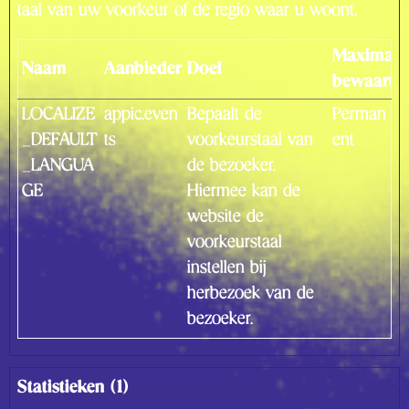
taal van uw voorkeur of de regio waar u woont.
Maximale
Naam
Aanbieder
Doel
bewaarter
LOCALIZE
appic.even
Bepaalt de
Perman
_DEFAULT
ts
voorkeurstaal van
ent
_LANGUA
de bezoeker.
GE
Hiermee kan de
website de
voorkeurstaal
instellen bij
herbezoek van de
bezoeker.
Statistieken (1)