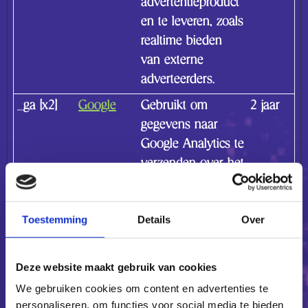
advertentieproduct
en te leveren, zoals
realtime bieden
van externe
adverteerders.
_ga [x2]
Google
Gebruikt om
2 jaar
gegevens naar
Google Analytics te
verzenden over het
apparaat en het
gedrag van de
Toestemming
Details
Over
bezoeker. Traceert
de bezoeker op
verschillende
Deze website maakt gebruik van cookies
apparaten en
We gebruiken cookies om content en advertenties te
marketingkanalen.
personaliseren, om functies voor social media te bieden