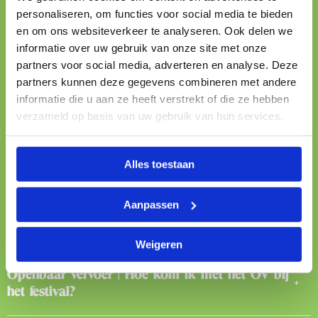
personaliseren, om functies voor social media te bieden
en om ons websiteverkeer te analyseren. Ook delen we
Vervoer
informatie over uw gebruik van onze site met onze
partners voor social media, adverteren en analyse. Deze
partners kunnen deze gegevens combineren met andere
Fiets | Ik wil op de fiets, scooter of brommer
informatie die u aan ze heeft verstrekt of die ze hebben
komen, kan dat?
verzameld op basis van uw gebruik van hun services.
Pendelbus | Rijdt er een pendelbus van en naar
Alles toestaan
het festival?
Aanpassen
Tourbus | Rijden er ook bussen vanuit andere
steden naar het festival?
Weigeren
Openbaar vervoer | Hoe kom ik met het OV bij
het festival?