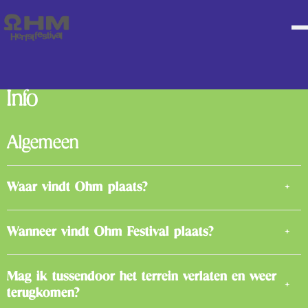
Info
Algemeen
Waar vindt Ohm plaats?
Wanneer vindt Ohm Festival plaats?
Mag ik tussendoor het terrein verlaten en weer
terugkomen?