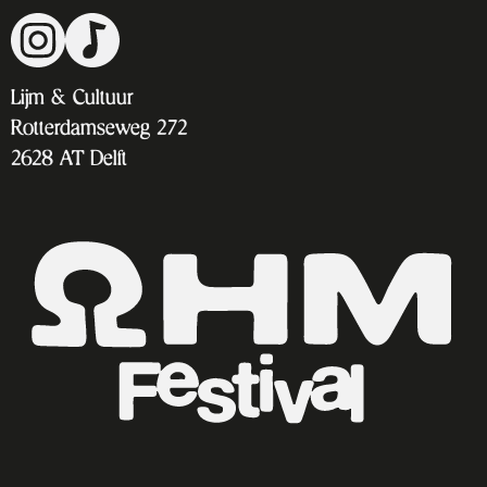
Ga
Go
naar
to
Lijm & Cultuur
Instagram
TikTok
Rotterdamseweg 272
2628 AT Delft