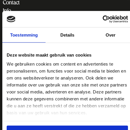
Contact
Info
Huisregels
Algemene voorwaarden
Toestemming
Details
Over
Privacy statement
Duurzaamheid
Deze website maakt gebruik van cookies
Voor Ohm Festival gelden de algemene voorwaarden
We gebruiken cookies om content en advertenties te
en huisregels van Elevation Events.
personaliseren, om functies voor social media te bieden en
om ons websiteverkeer te analyseren. Ook delen we
informatie over uw gebruik van onze site met onze partners
voor social media, adverteren en analyse. Deze partners
Ga
Go
kunnen deze gegevens combineren met andere informatie
naar
to
die u aan ze heeft verstrekt of die ze hebben verzameld op
Lijm & Cultuur
basis van uw gebruik van hun services.
Instagram
TikTok
Rotterdamseweg 272
2628 AT Delft