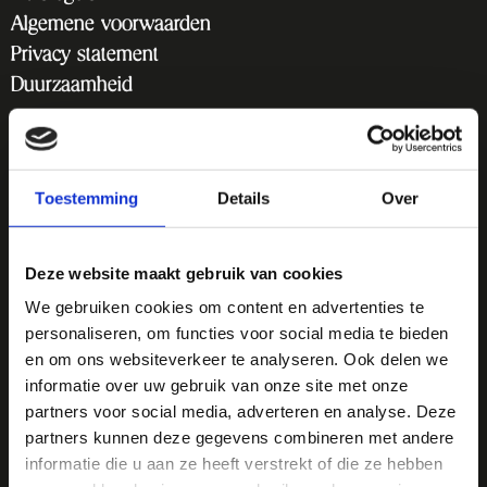
Algemene voorwaarden
Privacy statement
Duurzaamheid
Voor Ohm Festival gelden de algemene voorwaarden
en huisregels van Elevation Events.
Toestemming
Details
Over
Deze website maakt gebruik van cookies
Ga
Go
We gebruiken cookies om content en advertenties te
naar
to
Lijm & Cultuur
personaliseren, om functies voor social media te bieden
Instagram
TikTok
en om ons websiteverkeer te analyseren. Ook delen we
Rotterdamseweg 272
informatie over uw gebruik van onze site met onze
2628 AT Delft
partners voor social media, adverteren en analyse. Deze
partners kunnen deze gegevens combineren met andere
informatie die u aan ze heeft verstrekt of die ze hebben